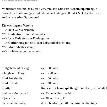
Winkelförderer, 600 x 1.250 x 250 mm, mit Kunststoffscharnierplattengurt
einschl. Seitenführungen und fahrbarem Untergestell mit 4 Stck. Lenkrollen.
Aufbau aus Alu - Systemprofil
Die wichtigsten Vorteile
==> kein Gurtverschleiß
==> Gurtantrieb durch Zahnräder
==> kein Verlaufen des Fördergurtes
==> Gurtführung mit seitlicher Labyrinthabdichtung
==> Motorüberlastschutz
==> Hohlwellengetriebemotor
Aufgabeband - Länge
ca. 600 mm
Steigband - Länge
ca. 1.250 mm
Gurt-Nutzbreite
ca. 240 mm
Gurt - Breite
ca. 300 mm
Gurttyp
Kunststoffscharnierplattengurt mit Labyrinthabdi
Rahmen-Außenbreite
ca. 350 mm über Trichter
Querstollen
ca. 30 mm hoch, PE
Seitenabdichtung
durch beidseitig mitl. Labyrinthabdichtung