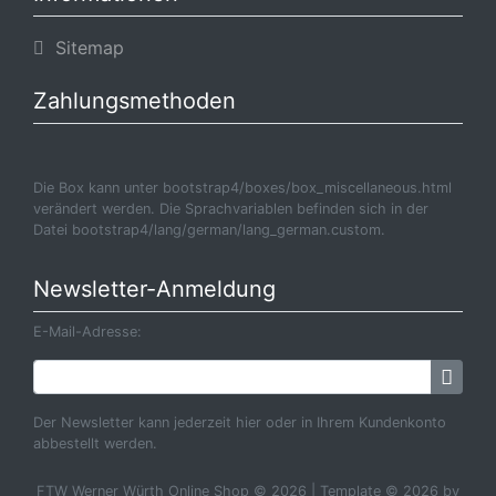
Sitemap
Zahlungsmethoden
Die Box kann unter bootstrap4/boxes/box_miscellaneous.html
verändert werden. Die Sprachvariablen befinden sich in der
Datei bootstrap4/lang/german/lang_german.custom.
Newsletter-Anmeldung
E-Mail-Adresse:
Der Newsletter kann jederzeit hier oder in Ihrem Kundenkonto
abbestellt werden.
FTW Werner Würth Online Shop © 2026 | Template © 2026 by